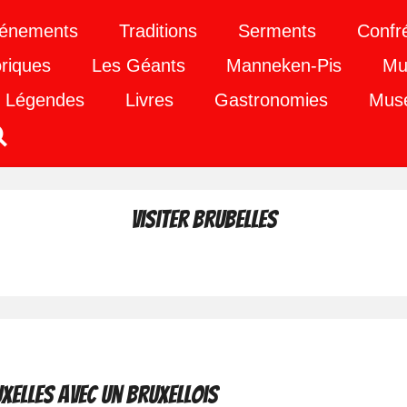
énements
Traditions
Serments
Confr
riques
Les Géants
Manneken-Pis
Mu
Légendes
Livres
Gastronomies
Mus
Visiter Brubelles
xelles avec un bruxellois