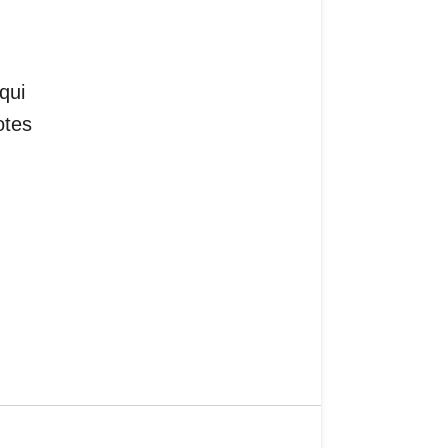
qui
otes