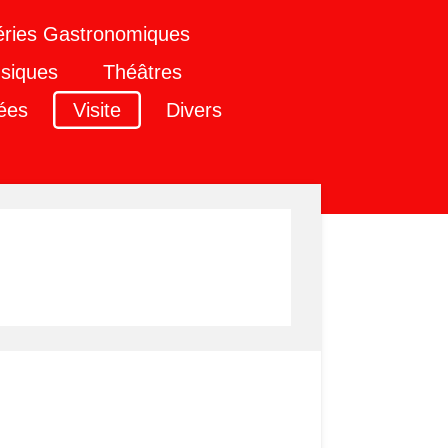
éries Gastronomiques
siques
Théâtres
ées
Visite
Divers